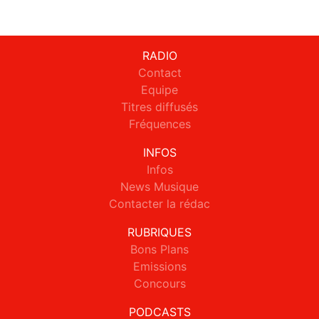
RADIO
Contact
Equipe
Titres diffusés
Fréquences
INFOS
Infos
News Musique
Contacter la rédac
RUBRIQUES
Bons Plans
Emissions
Concours
PODCASTS