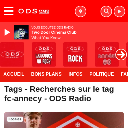
MENU
VOUS ÉCOUTEZ ODS RADIO
Two Door Cinema Club
What You Know
ACCUEIL
BONS PLANS
INFOS
POLITIQUE
FA
Tags - Recherches sur le tag
fc-annecy - ODS Radio
Locales