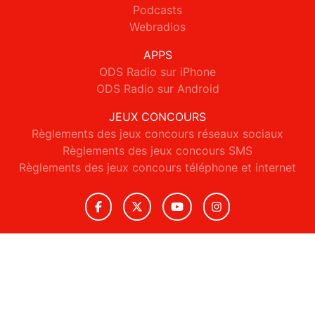
Podcasts
Webradios
APPS
ODS Radio sur iPhone
ODS Radio sur Android
JEUX CONCOURS
Règlements des jeux concours réseaux sociaux
Règlements des jeux concours SMS
Règlements des jeux concours téléphone et internet
© 2026 ODS Radio Tous droits réservés.
Signaler un contenu
-
Mentions légales
-
Politique de cookies
-
Contact