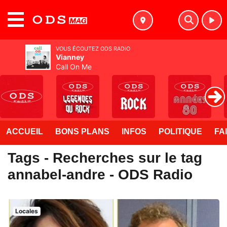
MENU
VOUS ÉCOUTEZ ODS RADIO
Vianney
Call On Me
ACCUEIL
BONS PLANS
INFOS
POLITIQUE
FA
Tags - Recherches sur le tag
annabel-andre - ODS Radio
Locales