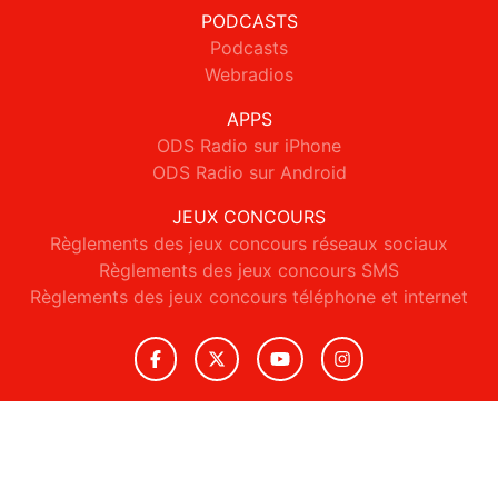
PODCASTS
Podcasts
Webradios
APPS
ODS Radio sur iPhone
ODS Radio sur Android
JEUX CONCOURS
Règlements des jeux concours réseaux sociaux
Règlements des jeux concours SMS
Règlements des jeux concours téléphone et internet
© 2026 ODS Radio Tous droits réservés.
Signaler un contenu
-
Mentions légales
-
Politique de cookies
-