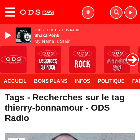
MENU
VOUS ÉCOUTEZ ODS RADIO
Shaka Ponk
My Name Is Stain
ACCUEIL
BONS PLANS
INFOS
POLITIQUE
FA
Tags - Recherches sur le tag
thierry-bonnamour - ODS
Radio