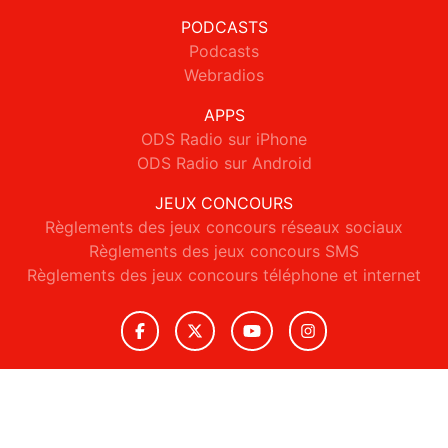
PODCASTS
Podcasts
Webradios
APPS
ODS Radio sur iPhone
ODS Radio sur Android
JEUX CONCOURS
Règlements des jeux concours réseaux sociaux
Règlements des jeux concours SMS
Règlements des jeux concours téléphone et internet
© 2026 ODS Radio Tous droits réservés.
Signaler un contenu
-
Mentions légales
-
Politique de cookies
-