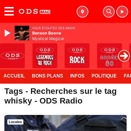
MENU
VOUS ÉCOUTEZ ODS RADIO
Benson Boone
Mystical Magical
ACCUEIL
BONS PLANS
INFOS
POLITIQUE
FA
Tags - Recherches sur le tag
whisky - ODS Radio
Locales