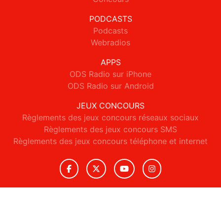
PODCASTS
Podcasts
Webradios
APPS
ODS Radio sur iPhone
ODS Radio sur Android
JEUX CONCOURS
Règlements des jeux concours réseaux sociaux
Règlements des jeux concours SMS
Règlements des jeux concours téléphone et internet
© 2026 ODS Radio Tous droits réservés.
Signaler un contenu
-
Mentions légales
-
Politique de cookies
-