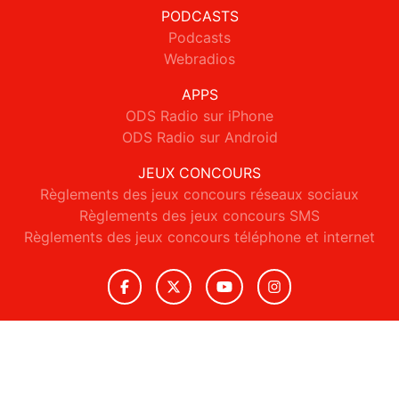
PODCASTS
Podcasts
Webradios
APPS
ODS Radio sur iPhone
ODS Radio sur Android
JEUX CONCOURS
Règlements des jeux concours réseaux sociaux
Règlements des jeux concours SMS
Règlements des jeux concours téléphone et internet
© 2026 ODS Radio Tous droits réservés.
Signaler un contenu
-
Mentions légales
-
Politique de cookies
-