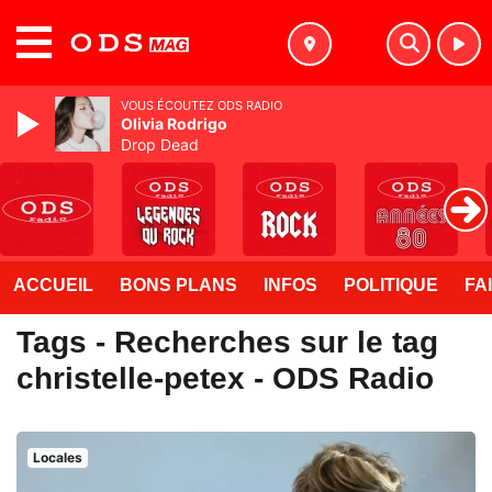
MENU
VOUS ÉCOUTEZ ODS RADIO
Olivia Rodrigo
Drop Dead
ACCUEIL
BONS PLANS
INFOS
POLITIQUE
FA
Tags - Recherches sur le tag
christelle-petex - ODS Radio
Locales