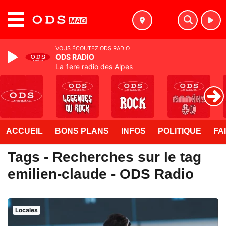
MENU
VOUS ÉCOUTEZ ODS RADIO
ODS RADIO
La 1ere radio des Alpes
ACCUEIL
BONS PLANS
INFOS
POLITIQUE
FA
Tags - Recherches sur le tag
emilien-claude - ODS Radio
Locales