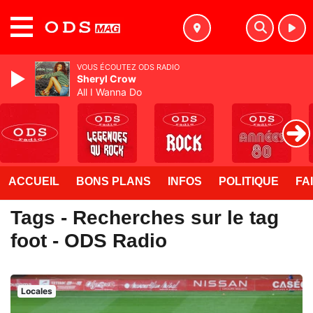
MENU
VOUS ÉCOUTEZ ODS RADIO
Sheryl Crow
All I Wanna Do
ACCUEIL
BONS PLANS
INFOS
POLITIQUE
FA
Tags - Recherches sur le tag
foot - ODS Radio
Locales