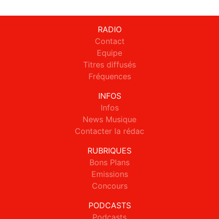
RADIO
Contact
Equipe
Titres diffusés
Fréquences
INFOS
Infos
News Musique
Contacter la rédac
RUBRIQUES
Bons Plans
Emissions
Concours
PODCASTS
Podcasts