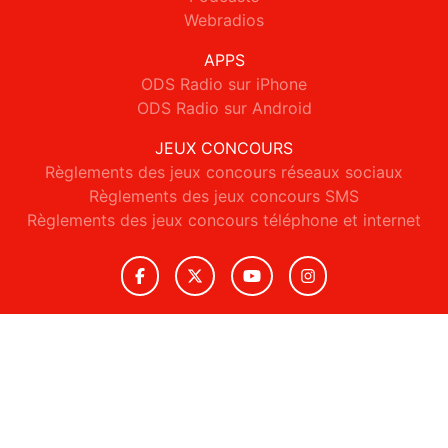
Webradios
APPS
ODS Radio sur iPhone
ODS Radio sur Android
JEUX CONCOURS
Règlements des jeux concours réseaux sociaux
Règlements des jeux concours SMS
Règlements des jeux concours téléphone et internet
© 2026 ODS Radio Tous droits réservés.
Signaler un contenu
-
Mentions légales
-
Politique de cookies
-
Contact