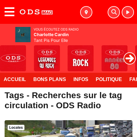
MENU
VOUS ÉCOUTEZ ODS RADIO
Charlotte Cardin
Tant Pis Pour Elle
ACCUEIL
BONS PLANS
INFOS
POLITIQUE
FA
Tags - Recherches sur le tag
circulation - ODS Radio
Locales