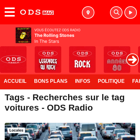
MENU
VOUS ÉCOUTEZ ODS RADIO
The Rolling Stones
In The Stars
ACCUEIL
BONS PLANS
INFOS
POLITIQUE
FA
Tags - Recherches sur le tag
voitures - ODS Radio
Locales