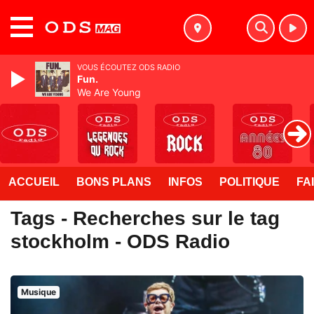
MENU
VOUS ÉCOUTEZ ODS RADIO
Fun.
We Are Young
ACCUEIL
BONS PLANS
INFOS
POLITIQUE
FA
Tags - Recherches sur le tag
stockholm - ODS Radio
Musique