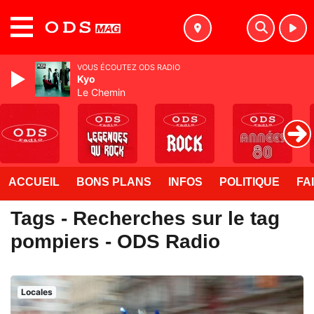
MENU
VOUS ÉCOUTEZ ODS RADIO
Kyo
Le Chemin
ACCUEIL
BONS PLANS
INFOS
POLITIQUE
FA
Tags - Recherches sur le tag
pompiers - ODS Radio
Locales