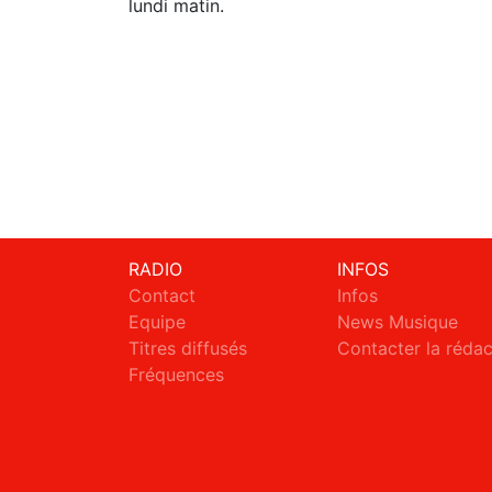
lundi matin.
RADIO
INFOS
Contact
Infos
Equipe
News Musique
Titres diffusés
Contacter la réda
Fréquences