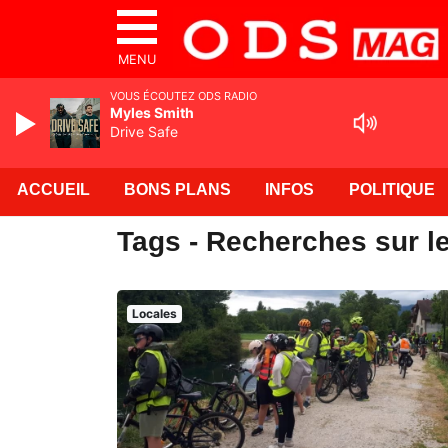
MENU
VOUS ÉCOUTEZ ODS RADIO
Myles Smith
Drive Safe
ACCUEIL
BONS PLANS
INFOS
POLITIQUE
Tags - Recherches sur l
Locales