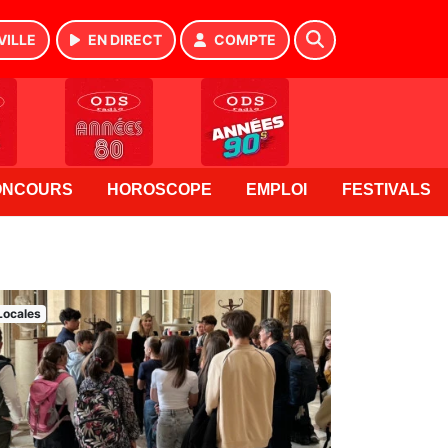
VILLE
EN DIRECT
COMPTE
ONCOURS
HOROSCOPE
EMPLOI
FESTIVALS
Locales