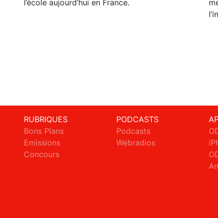
l’école aujourd’hui en France.
me
l’
RUBRIQUES
PODCASTS
A
Bons Plans
Podcasts
OD
Emissions
Webradios
iP
c
Concours
OD
An