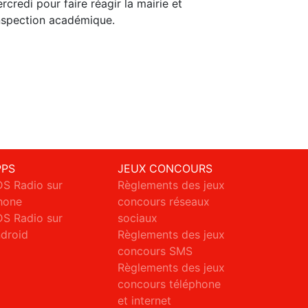
rcredi pour faire réagir la mairie et
inspection académique.
PPS
JEUX CONCOURS
S Radio sur
Règlements des jeux
hone
concours réseaux
S Radio sur
sociaux
droid
Règlements des jeux
concours SMS
Règlements des jeux
concours téléphone
et internet