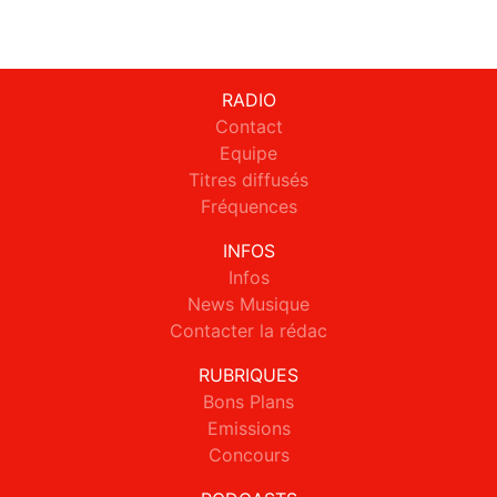
RADIO
Contact
Equipe
Titres diffusés
Fréquences
INFOS
Infos
News Musique
Contacter la rédac
RUBRIQUES
Bons Plans
Emissions
Concours