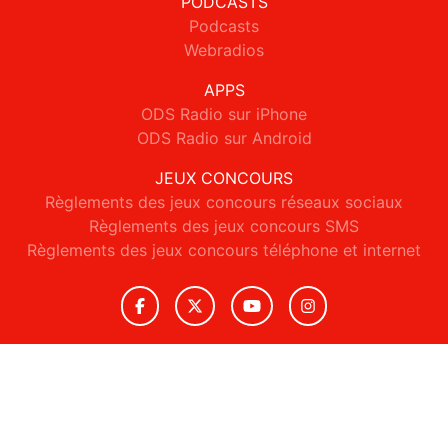
PODCASTS
Podcasts
Webradios
APPS
ODS Radio sur iPhone
ODS Radio sur Android
JEUX CONCOURS
Règlements des jeux concours réseaux sociaux
Règlements des jeux concours SMS
Règlements des jeux concours téléphone et internet
© 2026 ODS Radio Tous droits réservés.
Signaler un contenu
-
Mentions légales
-
Politique de cookies
-
Contact