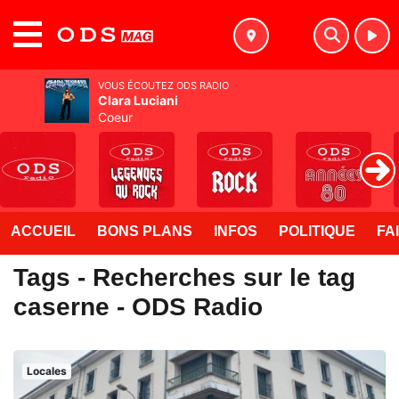
MENU
VOUS ÉCOUTEZ ODS RADIO
Clara Luciani
Coeur
ACCUEIL
BONS PLANS
INFOS
POLITIQUE
FA
Tags - Recherches sur le tag
caserne - ODS Radio
Locales