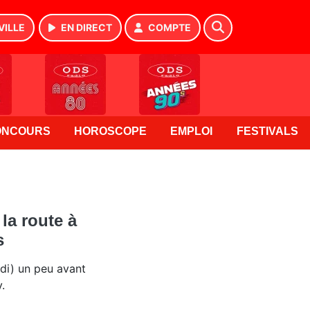
VILLE
EN DIRECT
COMPTE
ONCOURS
HOROSCOPE
EMPLOI
FESTIVALS
la route à
s
undi) un peu avant
.