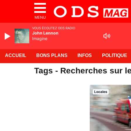
MENU
VOUS ÉCOUTEZ ODS RADIO
John Lennon
Imagine
ACCUEIL
BONS PLANS
INFOS
POLITIQUE
Tags - Recherches sur l
Locales