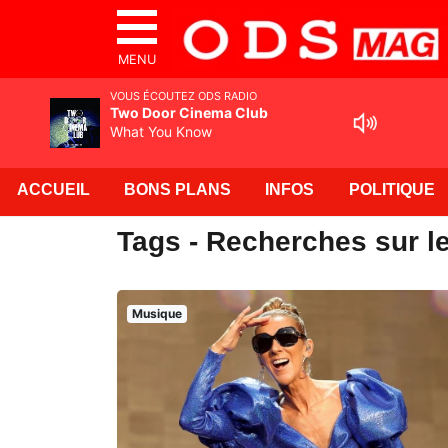
MENU
VOUS ÉCOUTEZ ODS RADIO
Two Door Cinema Club
What You Know
ACCUEIL
BONS PLANS
INFOS
POLITIQUE
Tags - Recherches sur l
Musique