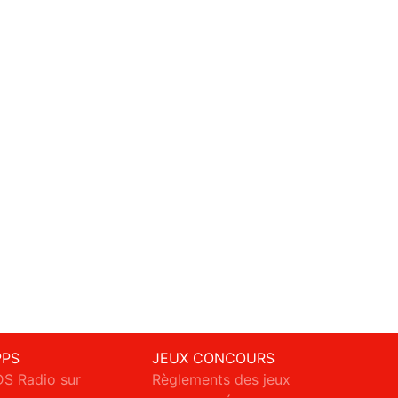
PPS
JEUX CONCOURS
S Radio sur
Règlements des jeux