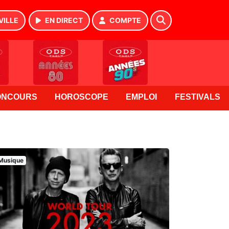
VILLE
EN DIRECT
COMPTE
ONCOURS
HOROSCOPE
EMPLOI
FESTIVALS
Musique