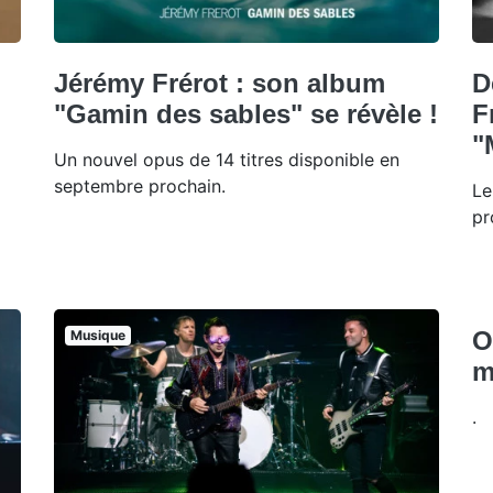
Jérémy Frérot : son album
D
"Gamin des sables" se révèle !
F
"
Un nouvel opus de 14 titres disponible en
septembre prochain.
Le
pr
O
Musique
m
.