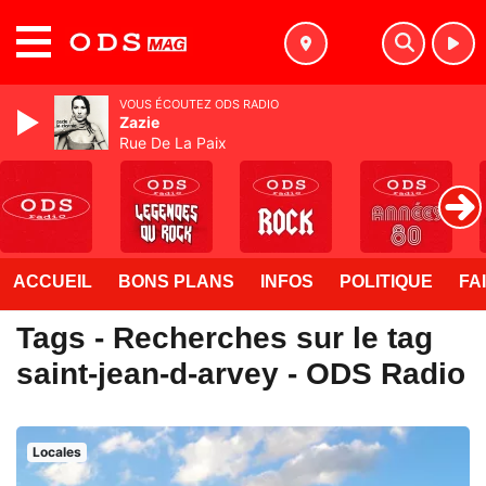
MENU
VOUS ÉCOUTEZ ODS RADIO
Zazie
Rue De La Paix
ACCUEIL
BONS PLANS
INFOS
POLITIQUE
FA
Tags - Recherches sur le tag
saint-jean-d-arvey - ODS Radio
Locales