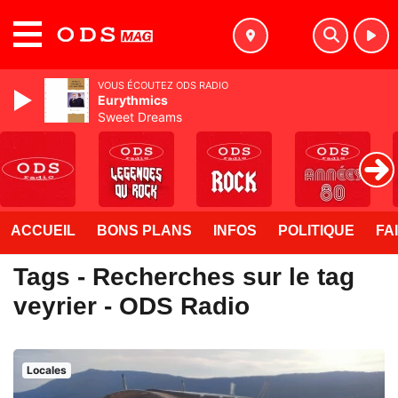
MENU
VOUS ÉCOUTEZ ODS RADIO
Eurythmics
Sweet Dreams
ACCUEIL
BONS PLANS
INFOS
POLITIQUE
FA
Tags - Recherches sur le tag
veyrier - ODS Radio
Locales