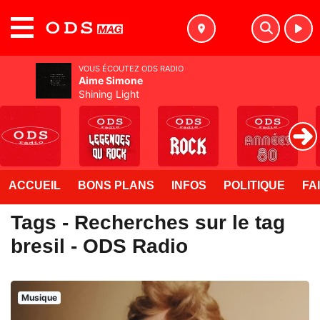
MENU
VOUS ÉCOUTEZ ODS RADIO
Aime Simone
Shining Light
ACCUEIL
BONS PLANS
INFOS
POLITIQUE
FA
Tags - Recherches sur le tag
bresil - ODS Radio
Musique