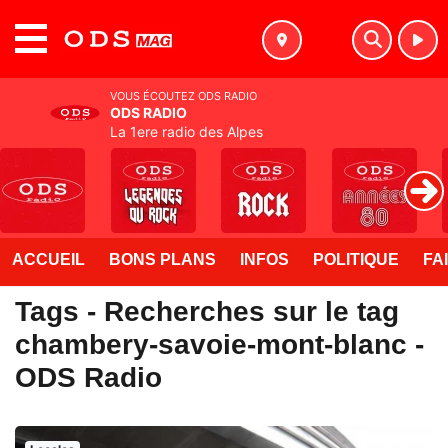
MENU
VOUS ÉCOUTEZ ODS RADIO
ODS RADIO
La 1ere radio des Alpes
ACCUEIL
BONS PLANS
INFOS
POLITIQUE
FA
Tags - Recherches sur le tag
chambery-savoie-mont-blanc -
ODS Radio