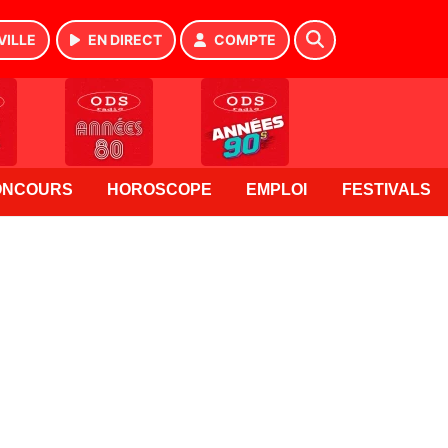
VILLE
EN DIRECT
COMPTE
ONCOURS
HOROSCOPE
EMPLOI
FESTIVALS