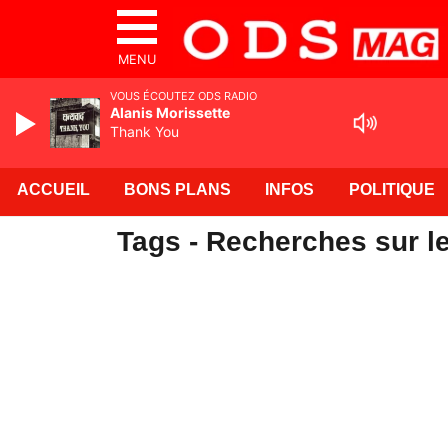
MENU
VOUS ÉCOUTEZ ODS RADIO
Alanis Morissette
Thank You
ACCUEIL
BONS PLANS
INFOS
POLITIQUE
Tags - Recherches sur l