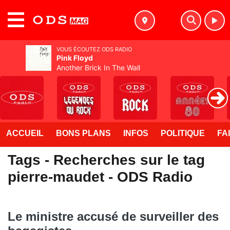
MENU
VOUS ÉCOUTEZ ODS RADIO
Pink Floyd
Another Brick In The Wall
ACCUEIL
BONS PLANS
INFOS
POLITIQUE
FA
Tags - Recherches sur le tag
pierre-maudet - ODS Radio
Le ministre accusé de surveiller des