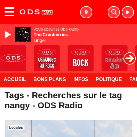
MENU
VOUS ÉCOUTEZ ODS RADIO
The Cranberries
Linger
ACCUEIL
BONS PLANS
INFOS
POLITIQUE
FA
Tags - Recherches sur le tag
nangy - ODS Radio
Locales