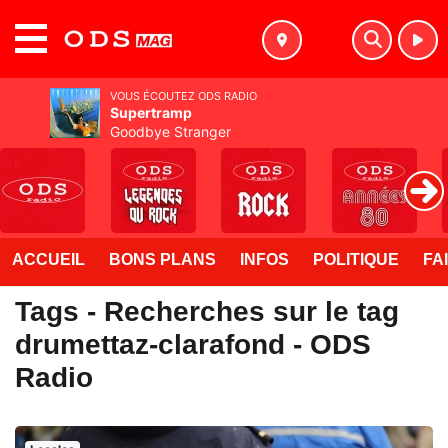
MENU
VOUS ÉCOUTEZ ODS RADIO
Supertramp
Goodbye Stranger
ACCUEIL
BONS PLANS
INFOS
POLITIQUE
FA
Tags - Recherches sur le tag
drumettaz-clarafond - ODS
Radio