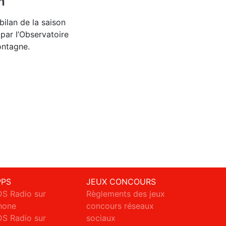
n
bilan de la saison
ar l’Observatoire
ontagne.
PPS
JEUX CONCOURS
S Radio sur
Règlements des jeux
hone
concours réseaux
S Radio sur
sociaux