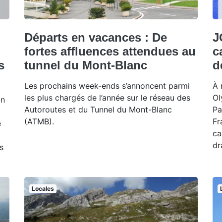
Départs en vacances : De
J
fortes affluences attendues au
c
s
tunnel du Mont-Blanc
d
Les prochains week-ends s’annoncent parmi
À 
les plus chargés de l’année sur le réseau des
Ol
on
Autoroutes et du Tunnel du Mont-Blanc
Pa
(ATMB).
Fr
e
ca
dr
s
Locales