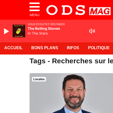
MENU
VOUS ÉCOUTEZ ODS RADIO
The Rolling Stones
In The Stars
ACCUEIL
BONS PLANS
INFOS
POLITIQUE
Tags - Recherches sur le
Locales