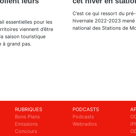
oilent leurs
cet hiver en statio
C’est ce qui ressort du pré-
hivernale 2022-2023 mené p
il essentielles pour les
national des Stations de M
rritoires viennent d’être
la saison touristique
e à grand pas.
RUBRIQUES
PODCASTS
A
Bons Plans
Podcasts
OD
Emissions
Webradios
iP
c
Concours
OD