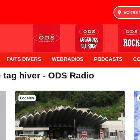
VOTRE 
FAITS DIVERS
WEBRADIOS
PODCASTS
C
 tag hiver - ODS Radio
Locales