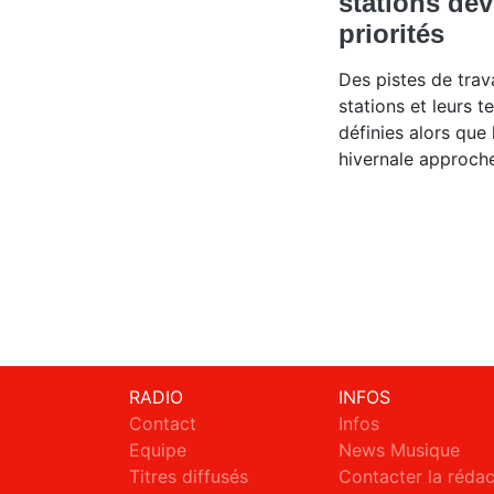
stations dév
priorités
Des pistes de trava
stations et leurs te
définies alors que 
hivernale approch
RADIO
INFOS
Contact
Infos
Equipe
News Musique
Titres diffusés
Contacter la réda