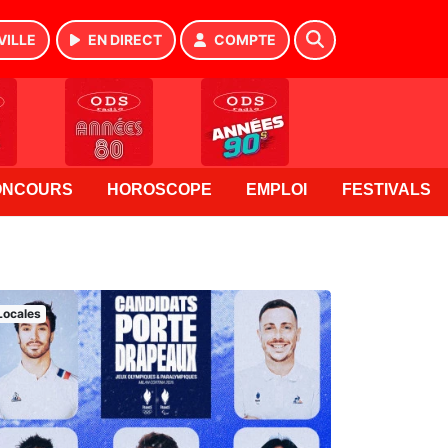
VILLE
EN DIRECT
COMPTE
ONCOURS
HOROSCOPE
EMPLOI
FESTIVALS
Locales