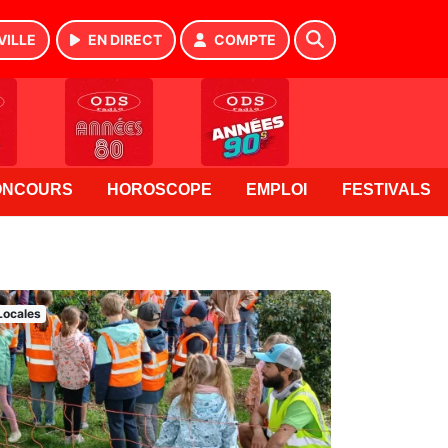
VILLE
EN DIRECT
COMPTE
ONCOURS
HOROSCOPE
EMPLOI
FESTIVALS
Locales