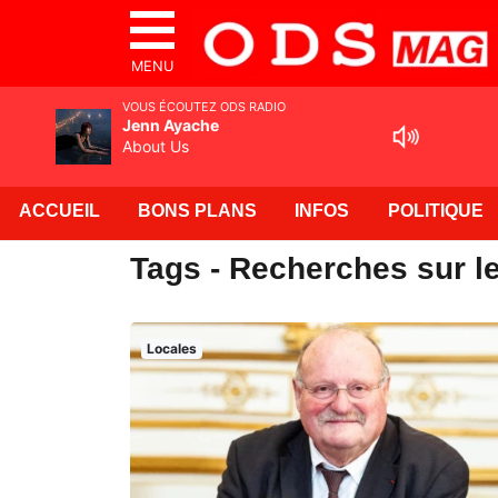
MENU
VOUS ÉCOUTEZ ODS RADIO
Jenn Ayache
About Us
ACCUEIL
BONS PLANS
INFOS
POLITIQUE
Tags - Recherches sur l
Locales