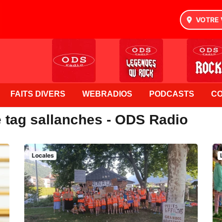
VOTRE 
FAITS DIVERS
WEBRADIOS
PODCASTS
C
e tag sallanches - ODS Radio
Locales