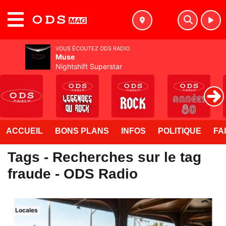
MENU
VOUS ÉCOUTEZ ODS RADIO
Muse
Nightshift Superstar
ACCUEIL
BONS PLANS
INFOS
POLITIQUE
FA
Tags - Recherches sur le tag
fraude - ODS Radio
Locales