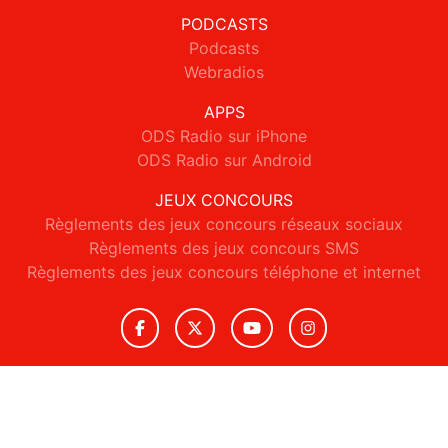
PODCASTS
Podcasts
Webradios
APPS
ODS Radio sur iPhone
ODS Radio sur Android
JEUX CONCOURS
Règlements des jeux concours réseaux sociaux
Règlements des jeux concours SMS
Règlements des jeux concours téléphone et internet
© 2026 ODS Radio Tous droits réservés.
Signaler un contenu
-
Mentions légales
-
Politique de cookies
-