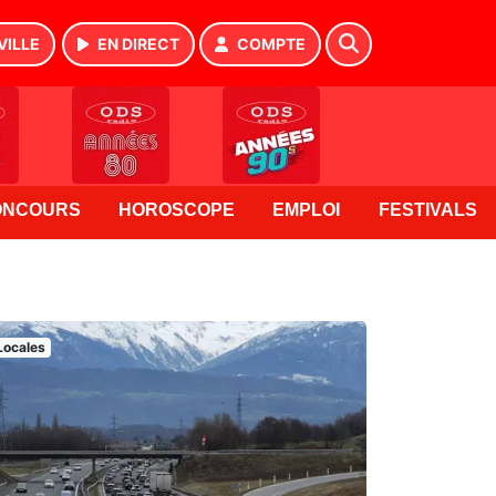
VILLE
EN DIRECT
COMPTE
ONCOURS
HOROSCOPE
EMPLOI
FESTIVALS
Locales