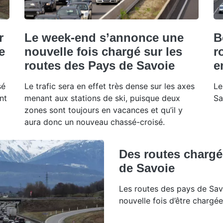
r
Le week-end s’annonce une
B
e
nouvelle fois chargé sur les
r
routes des Pays de Savoie
e
sé
Le trafic sera en effet très dense sur les axes
Le
nt
menant aux stations de ski, puisque deux
Sa
zones sont toujours en vacances et qu’il y
aura donc un nouveau chassé-croisé.
Des routes chargé
de Savoie
Les routes des pays de Sav
nouvelle fois d’être chargé