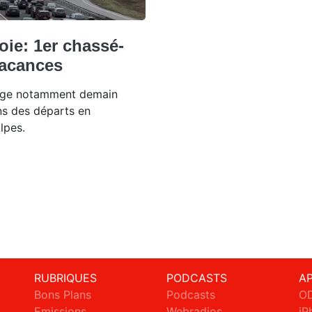
oie: 1er chassé-
vacances
ouge notamment demain
ns des départs en
lpes.
RUBRIQUES
PODCASTS
A
Bons Plans
Podcasts
OD
Emissions
Webradios
iP