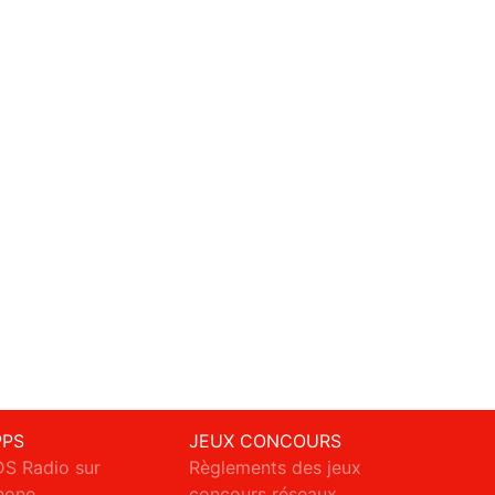
PPS
JEUX CONCOURS
S Radio sur
Règlements des jeux
hone
concours réseaux