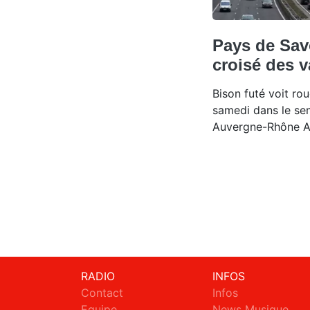
Pays de Sav
croisé des 
Bison futé voit r
samedi dans le se
Auvergne-Rhône A
RADIO
INFOS
Contact
Infos
Equipe
News Musique