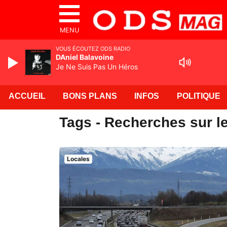
MENU
VOUS ÉCOUTEZ ODS RADIO
DAniel Balavoine
Je Ne Suis Pas Un Héros
ACCUEIL
BONS PLANS
INFOS
POLITIQUE
Tags - Recherches sur l
Locales