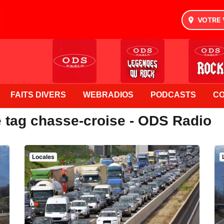
VOTRE 
FAITS DIVERS
WEBRADIOS
PODCASTS
C
e tag chasse-croise - ODS Radio
Locales