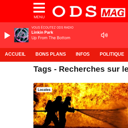
MENU
VOUS ÉCOUTEZ ODS RADIO
Linkin Park
Up From The Bottom
ACCUEIL
BONS PLANS
INFOS
POLITIQUE
Tags - Recherches sur l
Locales