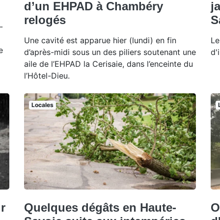
d’un EHPAD à Chambéry
j
relogés
S
-
Une cavité est apparue hier (lundi) en fin
Le
e
d’après-midi sous un des piliers soutenant une
d'
aile de l’EHPAD la Cerisaie, dans l’enceinte du
l’Hôtel-Dieu.
Locales
r
Quelques dégâts en Haute-
O