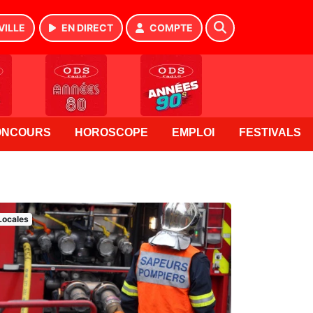
VILLE
EN DIRECT
COMPTE
ONCOURS
HOROSCOPE
EMPLOI
FESTIVALS
Locales