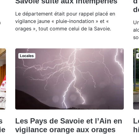
Savoie suite aux intempéries
d
d
Le département était pour rappel placé en
vigilance jaune « pluie-inondation » et «
n
Un
orages », tout comme celui de la Savoie.
al
so
Locales
s
Les Pays de Savoie et l’Ain en
L
ie
vigilance orange aux orages
h