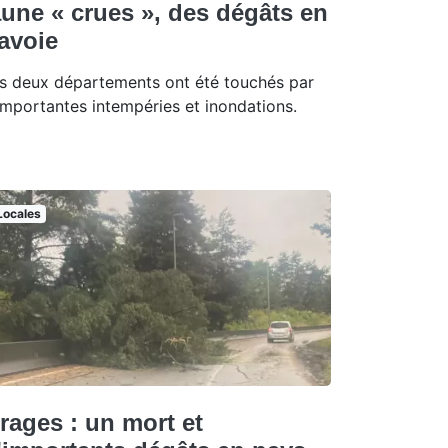
aune « crues », des dégâts en
avoie
s deux départements ont été touchés par
importantes intempéries et inondations.
Locales
rages : un mort et