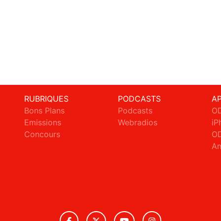
RUBRIQUES
PODCASTS
A
Bons Plans
Podcasts
OD
Emissions
Webradios
iP
c
Concours
OD
An