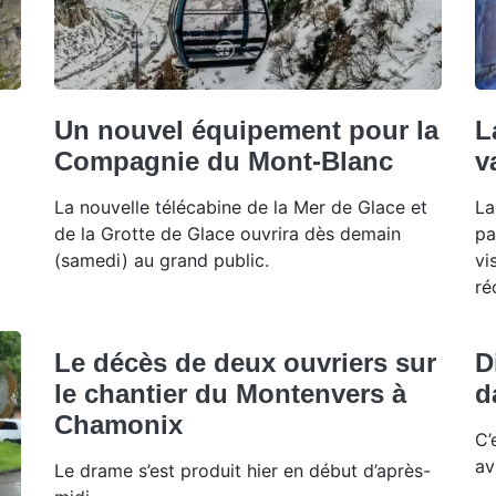
Un nouvel équipement pour la
L
Compagnie du Mont-Blanc
v
La nouvelle télécabine de la Mer de Glace et
La
de la Grotte de Glace ouvrira dès demain
pa
(samedi) au grand public.
vi
ré
Le décès de deux ouvriers sur
D
le chantier du Montenvers à
d
Chamonix
C’
av
Le drame s’est produit hier en début d’après-