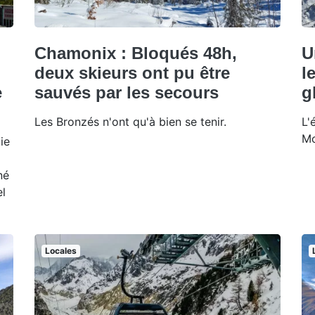
Chamonix : Bloqués 48h,
U
deux skieurs ont pu être
l
e
sauvés par les secours
g
Les Bronzés n'ont qu'à bien se tenir.
L'
Mo
ie
né
l
Locales