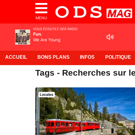
MENU
VOUS ÉCOUTEZ ODS RADIO
Fun.
We Are Young
ACCUEIL
BONS PLANS
INFOS
POLITIQUE
Tags - Recherches sur l
Locales