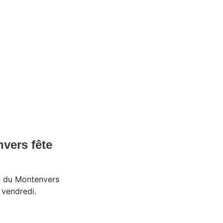
nvers fête
in du Montenvers
 vendredi.