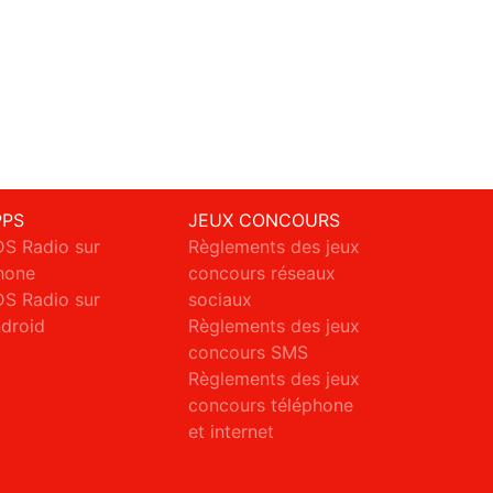
PPS
JEUX CONCOURS
S Radio sur
Règlements des jeux
hone
concours réseaux
S Radio sur
sociaux
droid
Règlements des jeux
concours SMS
Règlements des jeux
concours téléphone
et internet