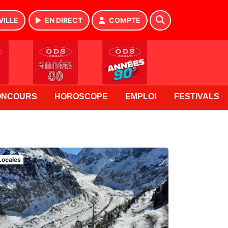
VILLE
EN DIRECT
COMPTE
ONCOURS
HOROSCOPE
EMPLOI
FESTIVALS
Locales