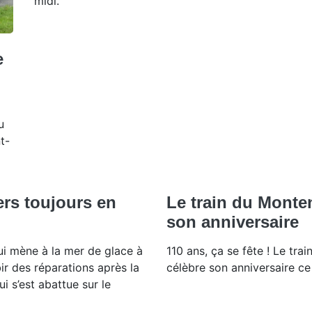
midi.
e
u
t-
rs toujours en
Le train du Monte
son anniversaire
qui mène à la mer de glace à
110 ans, ça se fête ! Le tra
r des réparations après la
célèbre son anniversaire ce
i s’est abattue sur le