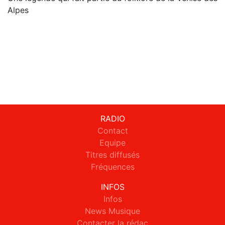
Alpes
RADIO
Contact
Equipe
Titres diffusés
Fréquences
INFOS
Infos
News Musique
Contacter la rédac