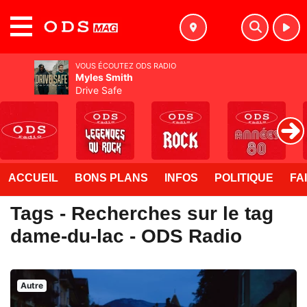
MENU
VOUS ÉCOUTEZ ODS RADIO
Myles Smith
Drive Safe
ACCUEIL
BONS PLANS
INFOS
POLITIQUE
FA
Tags - Recherches sur le tag
dame-du-lac - ODS Radio
Autre