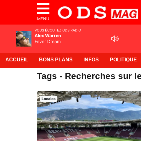
MENU
VOUS ÉCOUTEZ ODS RADIO
Alex Warren
Fever Dream
ACCUEIL
BONS PLANS
INFOS
POLITIQUE
Tags - Recherches sur l
Locales