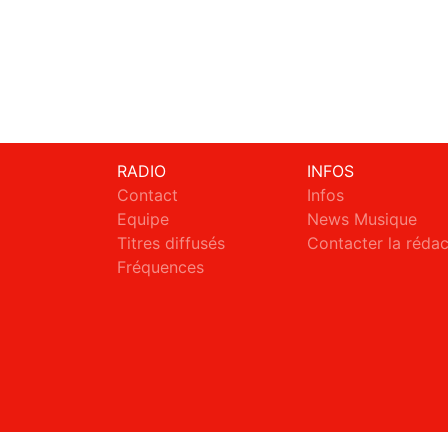
RADIO
INFOS
Contact
Infos
Equipe
News Musique
Titres diffusés
Contacter la réda
Fréquences