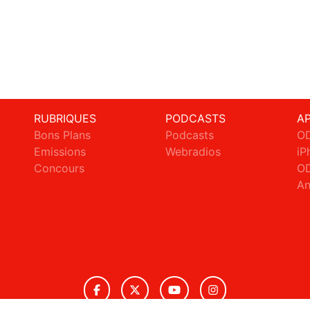
RUBRIQUES
PODCASTS
A
Bons Plans
Podcasts
OD
Emissions
Webradios
iP
c
Concours
OD
An