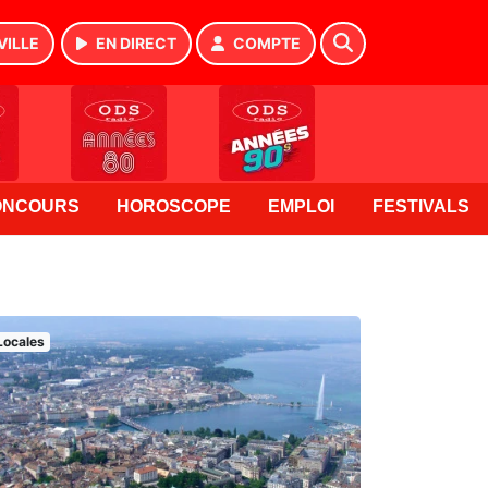
VILLE
EN DIRECT
COMPTE
ONCOURS
HOROSCOPE
EMPLOI
FESTIVALS
Locales