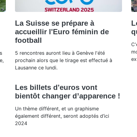
La Suisse se prépare à
L
accueillir l'Euro féminin de
q
football
C'
mo
s
5 rencontres auront lieu à Genève l'été
ex
e,
prochain alors que le tirage est effectué à
Lausanne ce lundi.
Les billets d'euros vont
bientôt changer d’apparence !
Un thème différent, et un graphisme
également différent, seront adoptés d’ici
2024