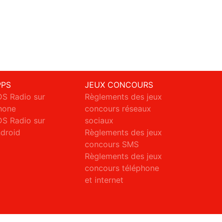
PPS
JEUX CONCOURS
S Radio sur
Règlements des jeux
hone
concours réseaux
S Radio sur
sociaux
droid
Règlements des jeux
concours SMS
Règlements des jeux
concours téléphone
et internet