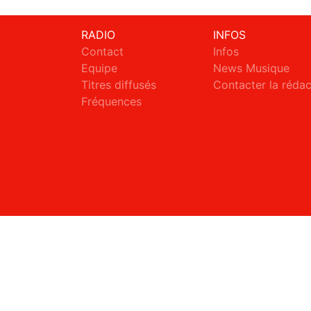
RADIO
INFOS
Contact
Infos
Equipe
News Musique
Titres diffusés
Contacter la réda
Fréquences
S