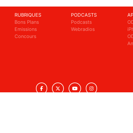
RUBRIQUES
PODCASTS
A
Bons Plans
Podcasts
OD
Emissions
Webradios
iP
c
Concours
OD
An
© 2026 ODS Radio Tous droits réservés.
ignaler un contenu
-
Mentions légales
-
Politique de cookies
-
Conta