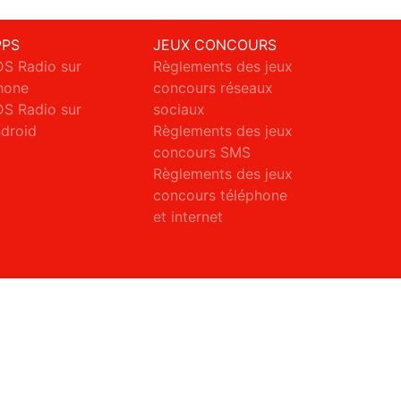
PPS
JEUX CONCOURS
S Radio sur
Règlements des jeux
hone
concours réseaux
S Radio sur
sociaux
droid
Règlements des jeux
concours SMS
Règlements des jeux
concours téléphone
et internet
ct