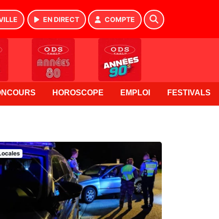
VILLE
EN DIRECT
COMPTE
ONCOURS
HOROSCOPE
EMPLOI
FESTIVALS
Locales