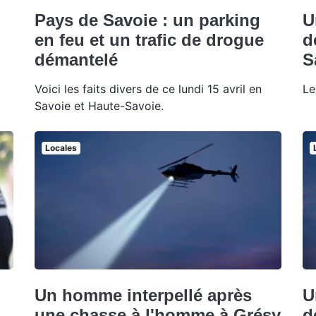
Pays de Savoie : un parking
U
en feu et un trafic de drogue
d
démantelé
S
Voici les faits divers de ce lundi 15 avril en
Le
Savoie et Haute-Savoie.
Locales
Un homme interpellé après
U
une chasse à l'homme à Grésy
d