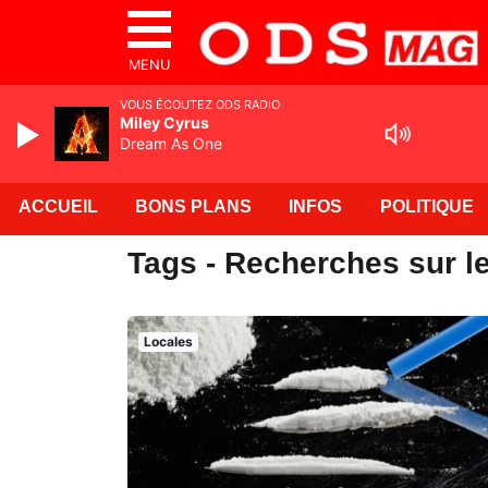
MENU
VOUS ÉCOUTEZ ODS RADIO
Miley Cyrus
Dream As One
ACCUEIL
BONS PLANS
INFOS
POLITIQUE
Tags - Recherches sur le
Locales