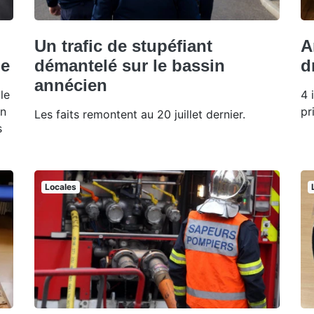
Un trafic de stupéfiant
A
le
démantelé sur le bassin
d
annécien
le
4 
on
pr
Les faits remontent au 20 juillet dernier.
s
Locales