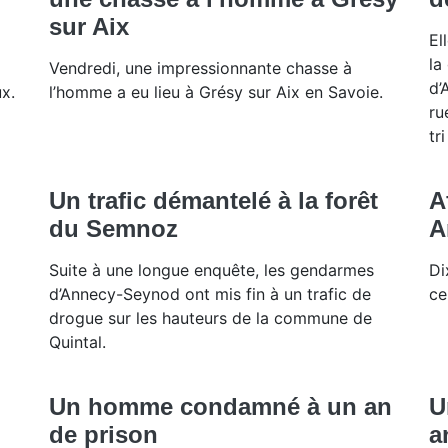
sur Aix
El
la
Vendredi, une impressionnante chasse à
d’
x.
l’homme a eu lieu à Grésy sur Aix en Savoie.
ru
tr
Un trafic démantelé à la forêt
A
du Semnoz
A
Suite à une longue enquête, les gendarmes
Di
d’Annecy-Seynod ont mis fin à un trafic de
ce
drogue sur les hauteurs de la commune de
Quintal.
Un homme condamné à un an
U
de prison
a