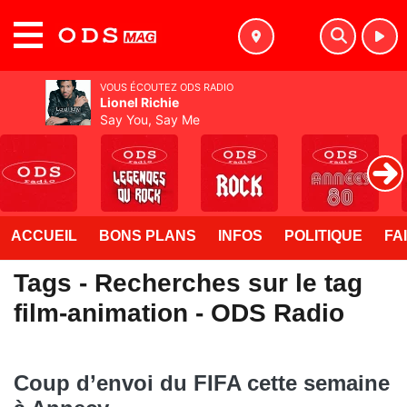
MENU
VOUS ÉCOUTEZ ODS RADIO
Lionel Richie
Say You, Say Me
ACCUEIL
BONS PLANS
INFOS
POLITIQUE
FA
Tags - Recherches sur le tag
film-animation - ODS Radio
Coup d’envoi du FIFA cette semaine