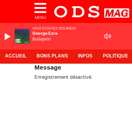
MENU
VOUS ÉCOUTEZ ODS RADIO
George Ezra
Budapest
ACCUEIL
BONS PLANS
INFOS
POLITIQUE
Message
Enregistrement désactivé.