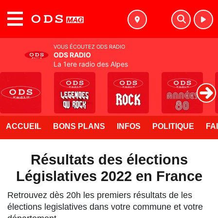
MENU
VOUS ÉCOUTEZ ODS RADIO
ODS RADIO
La 1ere radio des Alpes
ACCUEIL
BONS PLANS
INFOS
POLITIQUE
FA
Résultats des élections
Législatives 2022 en France
Retrouvez dès 20h les premiers résultats de les
élections legislatives dans votre commune et votre