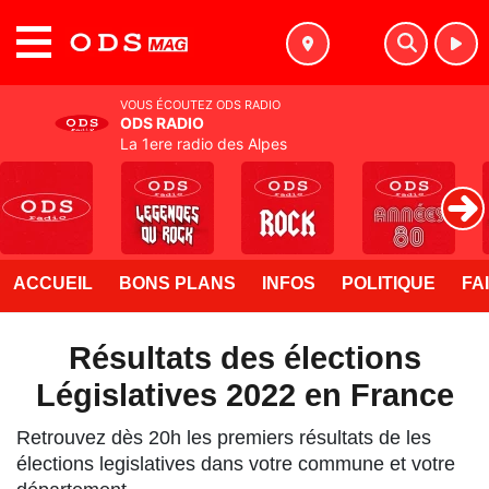
MENU
VOUS ÉCOUTEZ ODS RADIO
ODS RADIO
La 1ere radio des Alpes
ACCUEIL
BONS PLANS
INFOS
POLITIQUE
FA
Résultats des élections
Législatives 2022 en France
Retrouvez dès 20h les premiers résultats de les
élections legislatives dans votre commune et votre