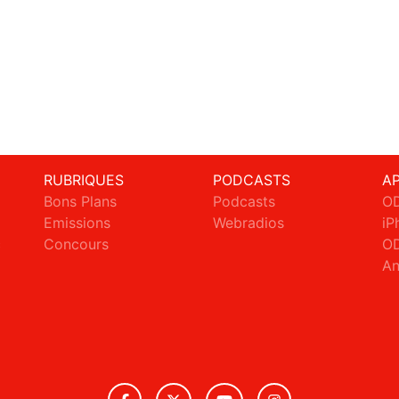
RUBRIQUES
PODCASTS
A
Bons Plans
Podcasts
OD
Emissions
Webradios
iP
c
Concours
OD
An