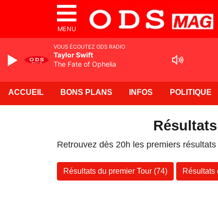
MENU
VOUS ÉCOUTEZ ODS RADIO
Taylor Swift
The Fate of Ophelia
ACCUEIL
BONS PLANS
INFOS
POLITIQUE
Résultats
Retrouvez dès 20h les premiers résultats
Résultats du premier Tour (74)
Résultats