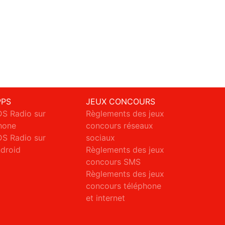
PPS
JEUX CONCOURS
S Radio sur
Règlements des jeux
hone
concours réseaux
S Radio sur
sociaux
droid
Règlements des jeux
concours SMS
Règlements des jeux
concours téléphone
et internet