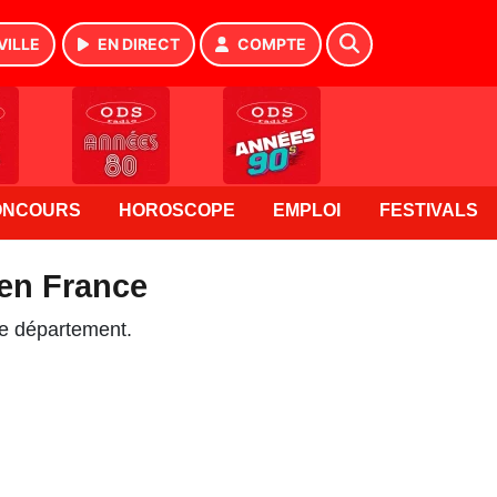
VILLE
EN DIRECT
COMPTE
ONCOURS
HOROSCOPE
EMPLOI
FESTIVALS
 en France
re département.