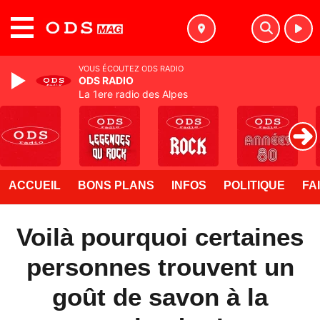
MENU
VOUS ÉCOUTEZ ODS RADIO
ODS RADIO
La 1ere radio des Alpes
ACCUEIL
BONS PLANS
INFOS
POLITIQUE
FA
Voilà pourquoi certaines
personnes trouvent un
goût de savon à la