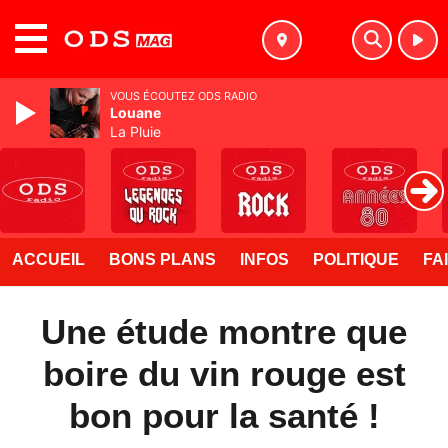
MENU
VOUS ÉCOUTEZ ODS RADIO
Louane
La Pluie
ACCUEIL
BONS PLANS
INFOS
POLITIQUE
FA
Une étude montre que
boire du vin rouge est
bon pour la santé !