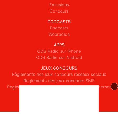
Emissions
Concours
PODCASTS
Podcasts
Webradios
APPS
ODS Radio sur iPhone
ODS Radio sur Android
JEUX CONCOURS
Règlements des jeux concours réseaux sociaux
Règlements des jeux concours SMS
Règlements des jeux concours téléphone et internet