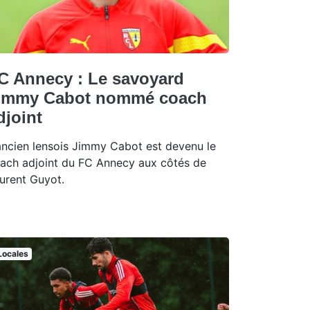
C Annecy : Le savoyard
immy Cabot nommé coach
djoint
ancien lensois Jimmy Cabot est devenu le
ach adjoint du FC Annecy aux côtés de
urent Guyot.
Locales