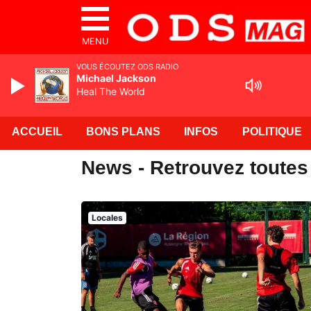
MENU
VOUS ÉCOUTEZ ODS RADIO
Michael Jackson
Heal The World
ACCUEIL
BONS PLANS
INFOS
POLITIQUE
News - Retrouvez toutes
Locales