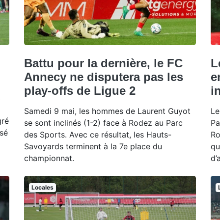
Battu pour la dernière, le FC
L
Annecy ne disputera pas les
e
play-offs de Ligue 2
i
t
Samedi 9 mai, les hommes de Laurent Guyot
Le
gré
se sont inclinés (1-2) face à Rodez au Parc
Pa
isé
des Sports. Avec ce résultat, les Hauts-
Ro
Savoyards terminent à la 7e place du
qu
championnat.
d’
Locales