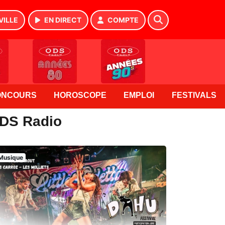
VILLE
EN DIRECT
COMPTE
ONCOURS
HOROSCOPE
EMPLOI
FESTIVALS
ODS Radio
Musique