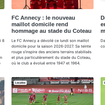
FC Annecy : le nouveau
D
maillot domicile rend
e
hommage au stade du Coteau
m
i 8
Le FC Annecy a dévoilé ce lundi son maillot
Da
domicile pour la saison 2026-2027. Sa teinte
co
rouge s’inspire des anciens terrains stabilisés
un
et plus particulièrement du stade du Coteau,
e
où le club a évolué entre 1947 et 1964.
Locales