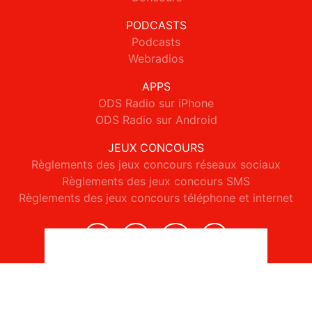
PODCASTS
Podcasts
Webradios
APPS
ODS Radio sur iPhone
ODS Radio sur Android
JEUX CONCOURS
Règlements des jeux concours réseaux sociaux
Règlements des jeux concours SMS
Règlements des jeux concours téléphone et internet
© 2026 ODS Radio Tous droits réservés.
Signaler un contenu
-
Mentions légales
-
Politique de cookies
-