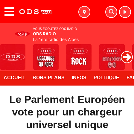
MENU
VOUS ÉCOUTEZ ODS RADIO
ODS RADIO
La 1ere radio des Alpes
ACCUEIL
BONS PLANS
INFOS
POLITIQUE
FA
Le Parlement Européen
vote pour un chargeur
universel unique