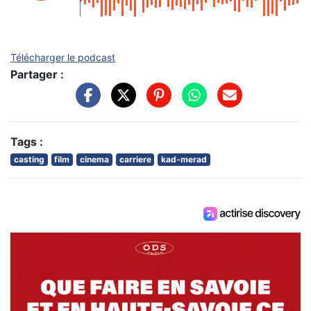
Télécharger le podcast
Partager :
Tags :
casting
film
cinema
carriere
kad-merad