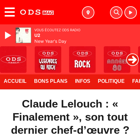
MENU
VOUS ÉCOUTEZ ODS RADIO
U2
New Year's Day
ACCUEIL
BONS PLANS
INFOS
POLITIQUE
FA
Claude Lelouch : «
Finalement », son tout
dernier chef-d’œuvre ?