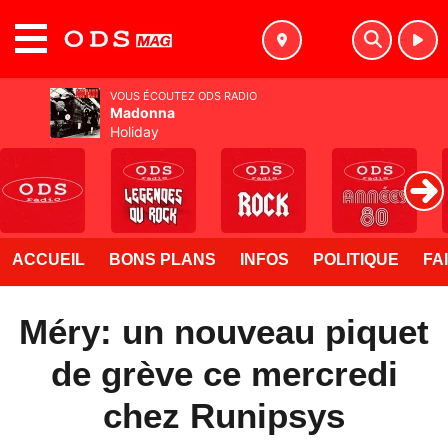
MENU
VOUS ÉCOUTEZ ODS RADIO
Madonna
Holiday
ACCUEIL
BONS PLANS
INFOS
POLITIQUE
FA
Méry: un nouveau piquet
de grève ce mercredi
chez Runipsys