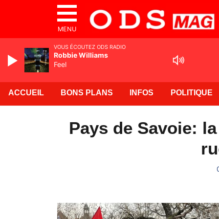
MENU
VOUS ÉCOUTEZ ODS RADIO
Robbie Williams
Feel
ACCUEIL
BONS PLANS
INFOS
POLITIQUE
Pays de Savoie: la
ru