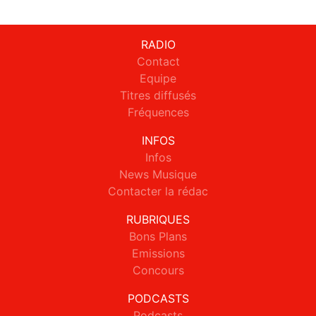
RADIO
Contact
Equipe
Titres diffusés
Fréquences
INFOS
Infos
News Musique
Contacter la rédac
RUBRIQUES
Bons Plans
Emissions
Concours
PODCASTS
Podcasts