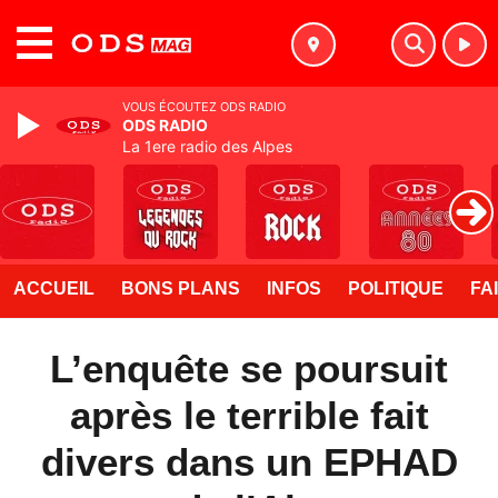
MENU
VOUS ÉCOUTEZ ODS RADIO
ODS RADIO
La 1ere radio des Alpes
ACCUEIL
BONS PLANS
INFOS
POLITIQUE
FA
L’enquête se poursuit
après le terrible fait
divers dans un EPHAD