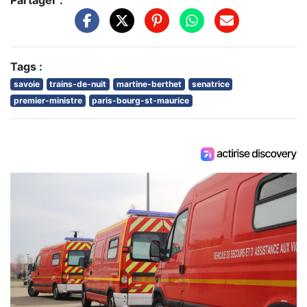
Partager :
Tags :
savoie
trains-de-nuit
martine-berthet
senatrice
premier-ministre
paris-bourg-st-maurice