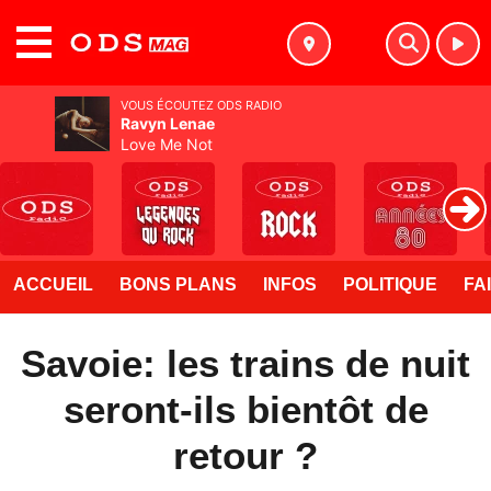
MENU
VOUS ÉCOUTEZ ODS RADIO
Ravyn Lenae
Love Me Not
ACCUEIL
BONS PLANS
INFOS
POLITIQUE
FA
Savoie: les trains de nuit
seront-ils bientôt de
retour ?