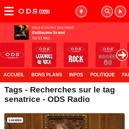
MENU
VOUS ÉCOUTEZ ODS RADIO
Guillaume Grand
Toi Et Moi
ACCUEIL
BONS PLANS
INFOS
POLITIQUE
FA
Tags - Recherches sur le tag
senatrice - ODS Radio
Locales