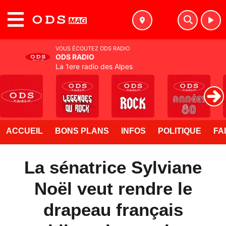
MENU
VOUS ÉCOUTEZ ODS RADIO
ODS RADIO
La 1ere radio des Alpes
ACCUEIL
BONS PLANS
INFOS
POLITIQUE
FA
La sénatrice Sylviane
Noël veut rendre le
drapeau français